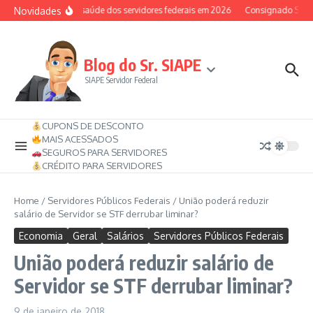
Ir para o conteúdo
Novidades
Auxílio-saúde dos servidores federais em 2026
Consignado SIAPE 
Blog do Sr. SIAPE
SIAPE Servidor Federal
CUPONS DE DESCONTO
MAIS ACESSADOS
SEGUROS PARA SERVIDORES
CRÉDITO PARA SERVIDORES
Home
/
Servidores Públicos Federais
/
União poderá reduzir
salário de Servidor se STF derrubar liminar?
Economia
Geral
Salários
Servidores Públicos Federais
União poderá reduzir salário de
Servidor se STF derrubar liminar?
9 de janeiro de 2018