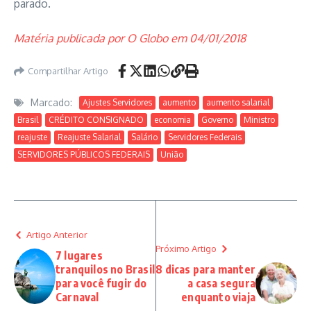
parado.
Matéria publicada por O Globo em 04/01/2018
Compartilhar Artigo
Marcado:
Ajustes Servidores
aumento
aumento salarial
Brasil
CRÉDITO CONSIGNADO
economia
Governo
Ministro
reajuste
Reajuste Salarial
Salário
Servidores Federais
SERVIDORES PÚBLICOS FEDERAIS
União
Artigo Anterior
Próximo Artigo
7 lugares
tranquilos no Brasil
8 dicas para manter
para você fugir do
a casa segura
Carnaval
enquanto viaja