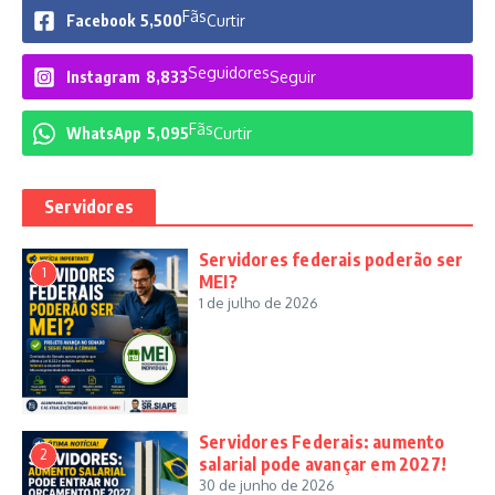
Fãs
Facebook
5,500
Curtir
Seguidores
Instagram
8,833
Seguir
Fãs
WhatsApp
5,095
Curtir
Servidores
Servidores federais poderão ser
1
MEI?
1 de julho de 2026
Servidores Federais: aumento
2
salarial pode avançar em 2027!
30 de junho de 2026