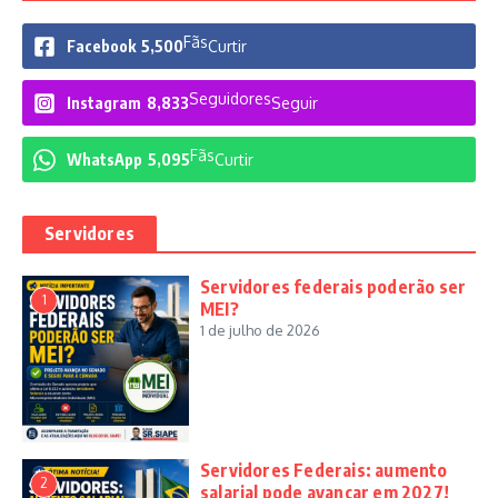
Fãs
Facebook
5,500
Curtir
Seguidores
Instagram
8,833
Seguir
Fãs
WhatsApp
5,095
Curtir
Servidores
Servidores federais poderão ser
1
MEI?
1 de julho de 2026
Servidores Federais: aumento
2
salarial pode avançar em 2027!