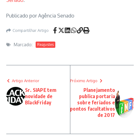
Senado
.
Publicado por Agência Senado
Compartilhar Artigo
Marcado:
Reajustes
Artigo Anterior
Próximo Artigo
Sr. SIAPE tem
Planejamento
novidade de
publica portaria
BlackFriday
sobre feriados e
pontos facultativos
de 2017