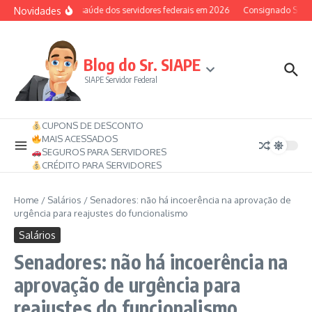
Ir para o conteúdo
Novidades
Auxílio-saúde dos servidores federais em 2026
Consignado SIAPE 
Blog do Sr. SIAPE
SIAPE Servidor Federal
CUPONS DE DESCONTO
MAIS ACESSADOS
SEGUROS PARA SERVIDORES
CRÉDITO PARA SERVIDORES
Home
/
Salários
/
Senadores: não há incoerência na aprovação de
urgência para reajustes do funcionalismo
Salários
Senadores: não há incoerência na
aprovação de urgência para
reajustes do funcionalismo