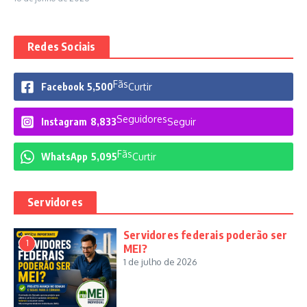
Redes Sociais
Fãs
Facebook
5,500
Curtir
Seguidores
Instagram
8,833
Seguir
Fãs
WhatsApp
5,095
Curtir
Servidores
Servidores federais poderão ser
1
MEI?
1 de julho de 2026