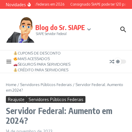
Ir para o conteúdo
Novidades
-saúde dos servidores federais em 2026
Consignado SIAPE pode ter 120 parcel
Blog do Sr. SIAPE
SIAPE Servidor Federal
CUPONS DE DESCONTO
MAIS ACESSADOS
SEGUROS PARA SERVIDORES
CRÉDITO PARA SERVIDORES
Home
/
Servidores Públicos Federais
/
Servidor Federal: Aumento
em 2024?
Reajuste
Servidores Públicos Federais
Servidor Federal: Aumento em
2024?
14 de novembro de 2023