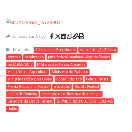
Compartilhar Artigo
Marcado:
Adicional de Penosidade
Administração Pública
controle
fiscalização
Juíza federal Marilaine Almeida Santos
Lei 12.855/2013
Militares das Forças Armadas
Ministério da Agricultura
Ministério do Trabalho
Ministério Público da União
Poder Judiciário
Polícia Federal
Polícia Rodoviária Federal
prevenção
Receita Federal
região de fronteira
repressão de delitos transfronteiriços
Servidora da Justiça Federal
SERVIDORES PÚBLICOS FEDERAIS
União