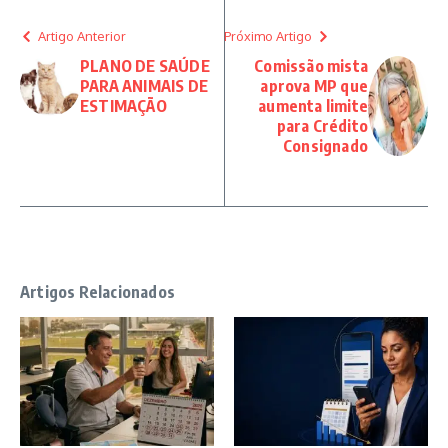
Artigo Anterior
Próximo Artigo
PLANO DE SAÚDE
Comissão mista
PARA ANIMAIS DE
aprova MP que
ESTIMAÇÃO
aumenta limite
para Crédito
Consignado
Artigos Relacionados