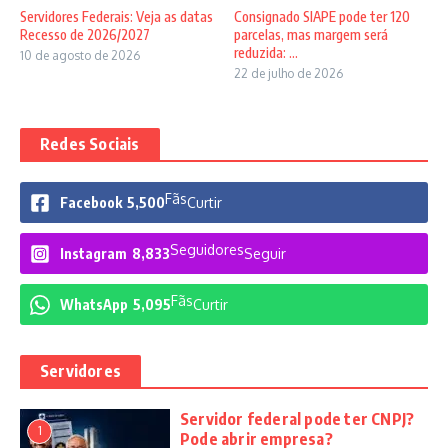
Servidores Federais: Veja as datas
Consignado SIAPE pode ter 120
Recesso de 2026/2027
parcelas, mas margem será
reduzida: ...
10 de agosto de 2026
22 de julho de 2026
Redes Sociais
Fãs
Facebook
5,500
Curtir
Seguidores
Instagram
8,833
Seguir
Fãs
WhatsApp
5,095
Curtir
Servidores
Servidor federal pode ter CNPJ?
1
Pode abrir empresa?