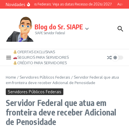
Ir para o conteúdo
Novidades
Servidores Federais: Veja as datas Recesso de 2026/2027
Auxílio-
Blog do Sr. SIAPE
SIAPE Servidor Federal
OFERTAS EXCLUSIVAS
SEGUROS PARA SERVIDORES
CRÉDITO PARA SERVIDORES
Home
/
Servidores Públicos Federais
/
Servidor Federal que atua
em fronteira deve receber Adicional de Penosidade
Servidores Públicos Federais
Servidor Federal que atua em
fronteira deve receber Adicional
de Penosidade