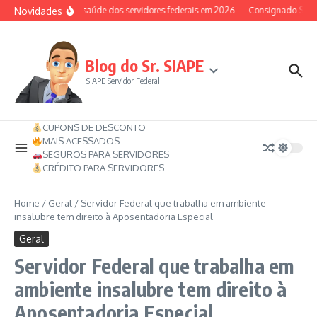
Ir para o conteúdo
Novidades
Auxílio-saúde dos servidores federais em 2026
Consignado SIAPE 
Blog do Sr. SIAPE
SIAPE Servidor Federal
CUPONS DE DESCONTO
MAIS ACESSADOS
SEGUROS PARA SERVIDORES
CRÉDITO PARA SERVIDORES
Home
/
Geral
/
Servidor Federal que trabalha em ambiente
insalubre tem direito à Aposentadoria Especial
Geral
Servidor Federal que trabalha em
ambiente insalubre tem direito à
Aposentadoria Especial