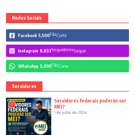
Redes Sociais
Fãs
Facebook
5,500
Curtir
Seguidores
Instagram
8,833
Seguir
Fãs
WhatsApp
5,095
Curtir
Servidores
Servidores federais poderão ser
1
MEI?
1 de julho de 2026