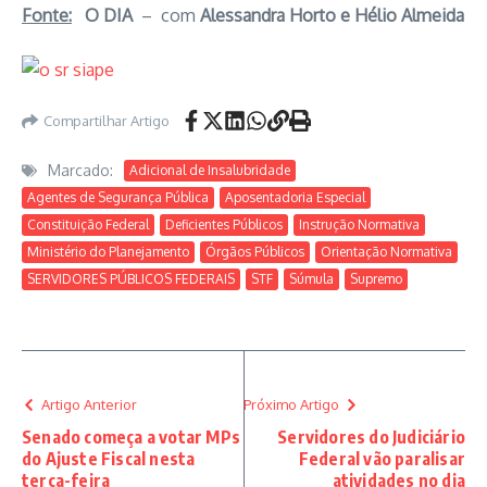
Fonte:
O DIA
– com
Alessandra Horto e Hélio Almeida
Compartilhar Artigo
Marcado:
Adicional de Insalubridade
Agentes de Segurança Pública
Aposentadoria Especial
Constituição Federal
Deficientes Públicos
Instrução Normativa
Ministério do Planejamento
Órgãos Públicos
Orientação Normativa
SERVIDORES PÚBLICOS FEDERAIS
STF
Súmula
Supremo
Artigo Anterior
Próximo Artigo
Senado começa a votar MPs
Servidores do Judiciário
do Ajuste Fiscal nesta
Federal vão paralisar
terça-feira
atividades no dia