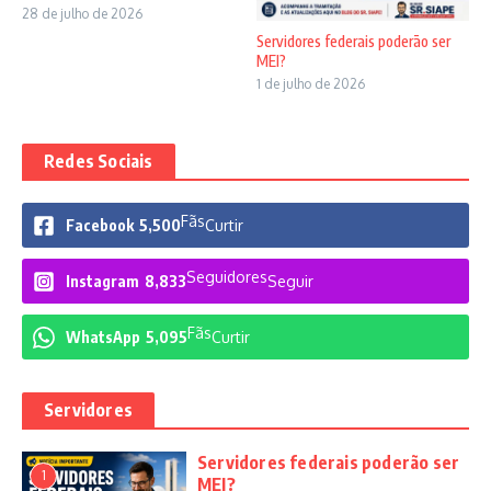
28 de julho de 2026
Servidores federais poderão ser
MEI?
1 de julho de 2026
Redes Sociais
Fãs
Facebook
5,500
Curtir
Seguidores
Instagram
8,833
Seguir
Fãs
WhatsApp
5,095
Curtir
Servidores
Servidores federais poderão ser
1
MEI?