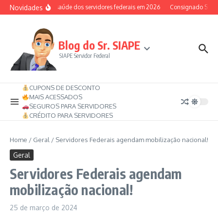
Ir para o conteúdo
Novidades
Auxílio-saúde dos servidores federais em 2026
Consignado SIAPE 
Blog do Sr. SIAPE
SIAPE Servidor Federal
CUPONS DE DESCONTO
MAIS ACESSADOS
SEGUROS PARA SERVIDORES
CRÉDITO PARA SERVIDORES
Home
/
Geral
/
Servidores Federais agendam mobilização nacional!
Geral
Servidores Federais agendam
mobilização nacional!
25 de março de 2024