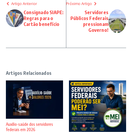
Artigo Anterior
Próximo Artigo
Consignado SIAPE:
Servidores
Regras para o
Públicos Federais
Cartão benefício
pressionam
Governo!
Artigos Relacionados
Auxílio-saúde dos servidores
federais em 2026