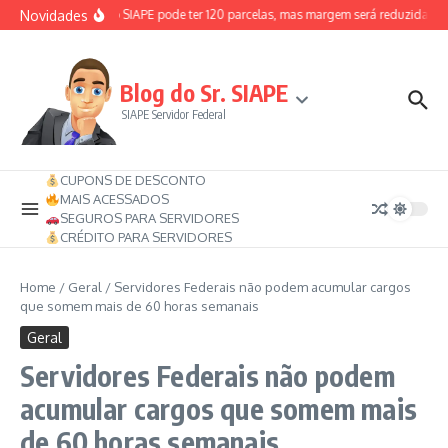
Ir para o conteúdo
Novidades
 2026
Consignado SIAPE pode ter 120 parcelas, mas margem será reduzida: en
Blog do Sr. SIAPE
SIAPE Servidor Federal
CUPONS DE DESCONTO
MAIS ACESSADOS
SEGUROS PARA SERVIDORES
CRÉDITO PARA SERVIDORES
Home
/
Geral
/
Servidores Federais não podem acumular cargos
que somem mais de 60 horas semanais
Geral
Servidores Federais não podem
acumular cargos que somem mais
de 60 horas semanais