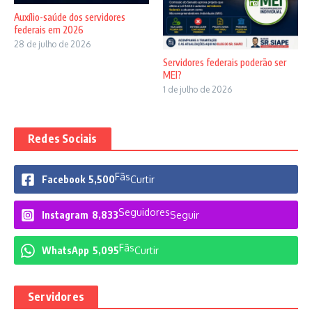
Auxílio-saúde dos servidores
federais em 2026
28 de julho de 2026
Servidores federais poderão ser
MEI?
1 de julho de 2026
Redes Sociais
Fãs
Facebook
5,500
Curtir
Seguidores
Instagram
8,833
Seguir
Fãs
WhatsApp
5,095
Curtir
Servidores