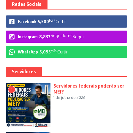
Redes Sociais
Fãs
Facebook
5,500
Curtir
Seguidores
Instagram
8,833
Seguir
Fãs
WhatsApp
5,095
Curtir
Servidores
Servidores federais poderão ser
1
MEI?
1 de julho de 2026