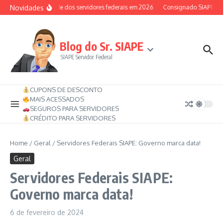
Ir para o conteúdo
Novidades
Auxílio-saúde dos servidores federais em 2026
Consignado SIAPE pode
Blog do Sr. SIAPE
SIAPE Servidor Federal
CUPONS DE DESCONTO
MAIS ACESSADOS
SEGUROS PARA SERVIDORES
CRÉDITO PARA SERVIDORES
Home
/
Geral
/
Servidores Federais SIAPE: Governo marca data!
Geral
Servidores Federais SIAPE:
Governo marca data!
6 de fevereiro de 2024