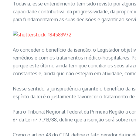
Todavia, esse entendimento tem sido revisto por alguns 
capacidade contributiva, da progressividade, da proporci
para fundamentarem as suas decisões e garantir ao servi
Ao conceder o benefício da isenção, o Legislador objeti
remédios e com os tratamentos médico-hospitalares. Por
porque este último ainda tem que conciliar os seus afa
constantes e, ainda que não estejam em atividade, c
Nesse sentido, a jurisprudência garante o benefício da
espírito da lei é o justamente favorecer o tratamento d
Para o Tribunal Regional Federal da Primeira Região a con
6º da Lei nº 7.713/88, define que a isenção será sobre r
Como o artigo 43 do CTN, define o fato gerador da inc