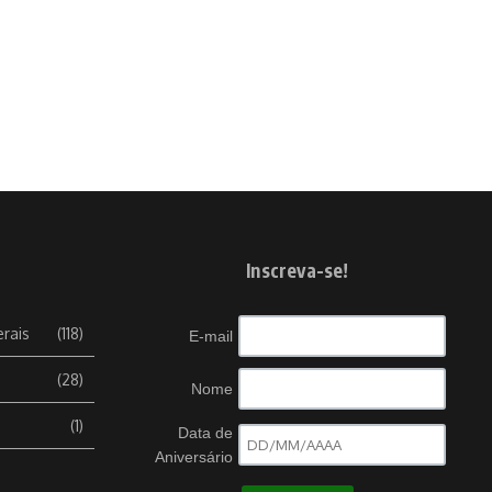
Inscreva-se!
erais
(118)
E-mail
(28)
Nome
(1)
Data de
Aniversário