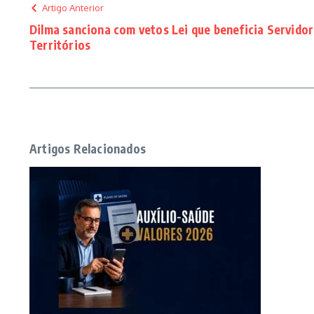
Artigo Anterior
Dilma sanciona com vetos Lei que beneficia Servidor
Territórios
Artigos Relacionados