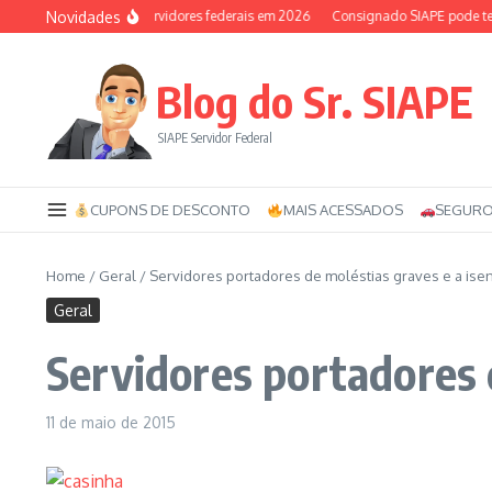
Ir para o conteúdo
Novidades
Auxílio-saúde dos servidores federais em 2026
Consignado SIAPE pode ter 120
Blog do Sr. SIAPE
SIAPE Servidor Federal
CUPONS DE DESCONTO
MAIS ACESSADOS
SEGURO
Home
/
Geral
/
Servidores portadores de moléstias graves e a isen
Geral
Servidores portadores d
11 de maio de 2015