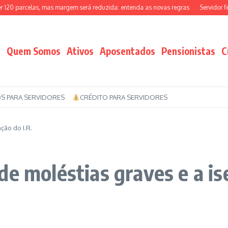
 parcelas, mas margem será reduzida: entenda as novas regras
Servidor feder
Quem Somos
Ativos
Aposentados
Pensionistas
C
S PARA SERVIDORES
CRÉDITO PARA SERVIDORES
ção do I.R.
e moléstias graves e a is