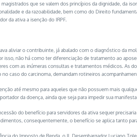
magistrados que se valem dos princípios da dignidade, da ison
onalidade e da razoabilidade, bem como do Direito fundamental 
dor da ativa a isenção do IRPF.
vava aliviar o contribuinte, já abalado com o diagnóstico da 
 isso, não há como ter diferenciação de tratamento ao aposent
zeres com as inúmeras consultas e tratamentos médicos. As do
omo no caso do carcinoma, demandam rotineiros acompanhamen
 isenção até mesmo para aqueles que não possuem mais qualquer
e portador da doença, ainda que seja para impedir sua manifes
cessão do benefício para servidores da ativa sequer precisaria 
endimentos, consequentemente, o benefício se aplica tanto para
idência do Imposto de Renda, o Il. Desembargador Luciano Tol