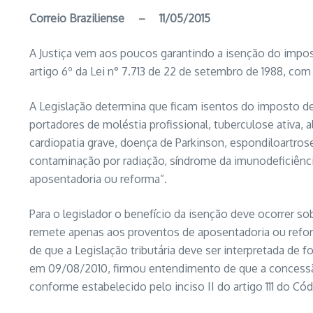
Correio Braziliense – 11/05/2015
A Justiça vem aos poucos garantindo a isenção do impos
artigo 6º da Lei n° 7.713 de 22 de setembro de 1988, c
A Legislação determina que ficam isentos do imposto d
portadores de moléstia profissional, tuberculose ativa, al
cardiopatia grave, doença de Parkinson, espondiloartros
contaminação por radiação, síndrome da imunodeficiênc
aposentadoria ou reforma”.
Para o legislador o benefício da isenção deve ocorrer s
remete apenas aos proventos de aposentadoria ou refor
de que a Legislação tributária deve ser interpretada de f
em 09/08/2010, firmou entendimento de que a concessão d
conforme estabelecido pelo inciso II do artigo 111 do Có