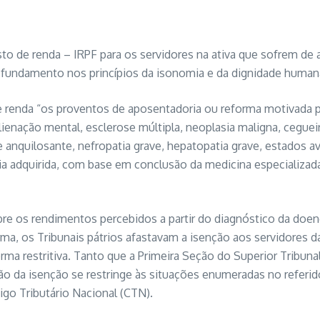
to de renda – IRPF para os servidores na ativa que sofrem de
om fundamento nos princípios da isonomia e da dignidade human
e renda “os proventos de aposentadoria ou reforma motivada p
ienação mental, esclerose múltipla, neoplasia maligna, cegueira,
e anquilosante, nefropatia grave, hepatopatia grave, estados 
ia adquirida, com base em conclusão da medicina especializad
obre os rendimentos percebidos a partir do diagnóstico da doen
ma, os Tribunais pátrios afastavam a isenção aos servidores
orma restritiva. Tanto que a Primeira Seção do Superior Tribunal
a isenção se restringe às situações enumeradas no referido d
digo Tributário Nacional (CTN).