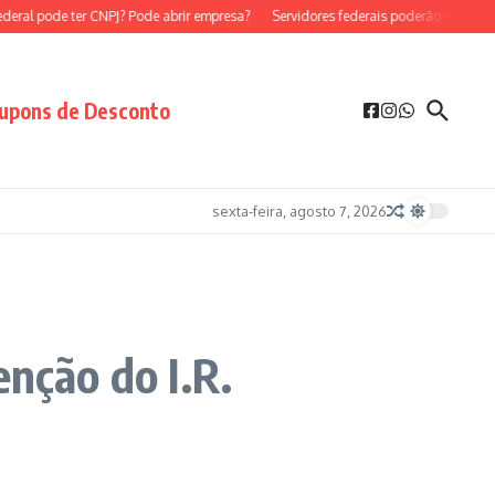
al pode ter CNPJ? Pode abrir empresa?
Servidores federais poderão ser MEI?
upons de Desconto
sexta-feira, agosto 7, 2026
enção do I.R.