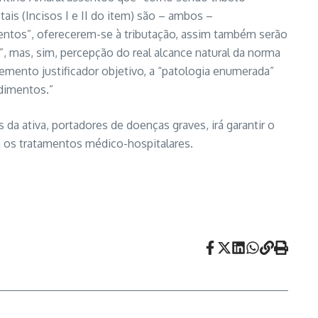
ais (Incisos I e II do item) são – ambos –
imentos”, oferecerem-se à tributação, assim também serão
”, mas, sim, percepção do real alcance natural da norma
mento justificador objetivo, a “patologia enumerada”
ndimentos.”
a ativa, portadores de doenças graves, irá garantir o
m os tratamentos médico-hospitalares.