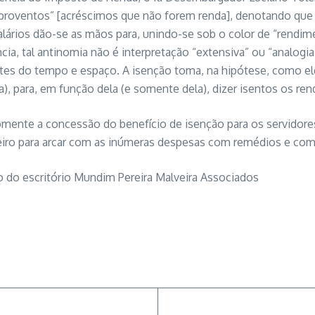
 “proventos” [acréscimos que não forem renda], denotando que t
 salários dão-se as mãos para, unindo-se sob o color de “rend
ia, tal antinomia não é interpretação “extensiva” ou “analogia
tes do tempo e espaço. A isenção toma, na hipótese, como ele
), para, em função dela (e somente dela), dizer isentos os re
ente a concessão do benefício de isenção para os servidores d
nceiro para arcar com as inúmeras despesas com remédios e co
o do escritório Mundim Pereira Malveira Associados