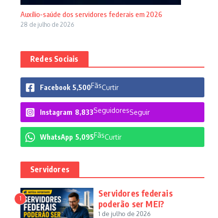
Auxílio-saúde dos servidores federais em 2026
28 de julho de 2026
Redes Sociais
Fãs
Facebook
5,500
Curtir
Seguidores
Instagram
8,833
Seguir
Fãs
WhatsApp
5,095
Curtir
Servidores
Servidores federais
1
poderão ser MEI?
1 de julho de 2026