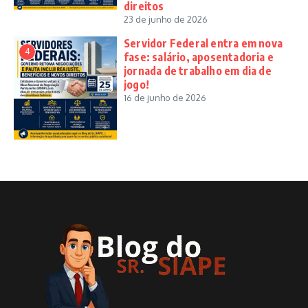
direitos
23 de junho de 2026
Servidor Federal entra em nova
4
fase: salário, aposentadoria e
jornada de trabalho em dia de
jogo!
16 de junho de 2026