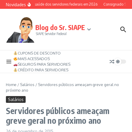
Ir para o conteúdo
Novidades
Auxílio-saúde dos servidores federais em 2026
Consignado SIAPE 
Blog do Sr. SIAPE
SIAPE Servidor Federal
CUPONS DE DESCONTO
MAIS ACESSADOS
SEGUROS PARA SERVIDORES
CRÉDITO PARA SERVIDORES
Home
/
Salários
/
Servidores públicos ameaçam greve geral no
próximo ano
Salários
Servidores públicos ameaçam
greve geral no próximo ano
26 de novembro de 2015