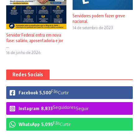
Servidores podem fazer greve
nacional.
14 de setembro de 2023
Servidor Federal entra em nova
fase: salário, aposentadoria e jor
...
16 de junho de 2026
Redes Sociais
Fãs
Facebook
5,500
Curtir
Seguidores
Instagram
8,833
Seguir
Fãs
WhatsApp
5,095
Curtir