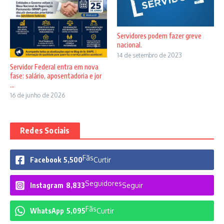
Servidores podem fazer greve
nacional.
14 de setembro de 2023
Servidor Federal entra em nova
fase: salário, aposentadoria e jor
...
16 de junho de 2026
Redes Sociais
Fãs
Facebook
5,500
Curtir
Seguidores
Instagram
8,833
Seguir
Fãs
WhatsApp
5,095
Curtir