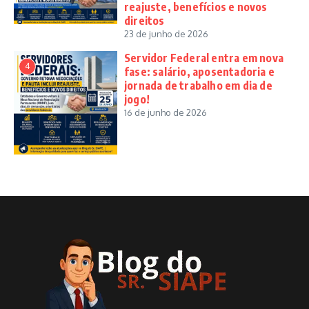
reajuste, benefícios e novos
direitos
23 de junho de 2026
Servidor Federal entra em nova
4
fase: salário, aposentadoria e
jornada de trabalho em dia de
jogo!
16 de junho de 2026