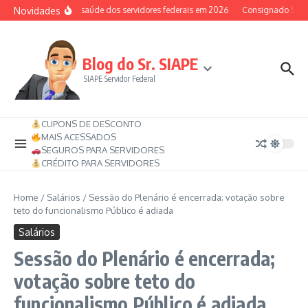
Ir para o conteúdo
Novidades
Auxílio-saúde dos servidores federais em 2026
Consignado SIAPE 
Blog do Sr. SIAPE
SIAPE Servidor Federal
CUPONS DE DESCONTO
MAIS ACESSADOS
SEGUROS PARA SERVIDORES
CRÉDITO PARA SERVIDORES
Home
/
Salários
/
Sessão do Plenário é encerrada; votação sobre
teto do funcionalismo Público é adiada
Salários
Sessão do Plenário é encerrada;
votação sobre teto do
funcionalismo Público é adiada