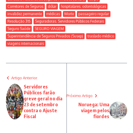
Corretores de Seguros
dólar
hospitalares. odontológicas
invalidez permanente
médicas
Morte
passageiro regular
Resolução 315
Seguradoras. Servidores Públicos Federais
Seguro Saúde
SEGURO VIAGEM
Superintendência de Seguros Privados (Susep)
traslado médico
viagens internacionais
Artigo Anterior
Servidores
Públicos farão
Próximo Artigo
greve geral no dia
23 de setembro
Noruega: Uma
contra o Ajuste
viagem pelos
Fiscal
fiordes