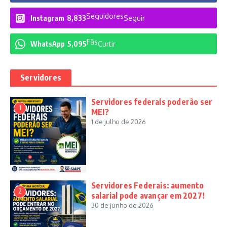
Seguidores
Instagram
8,833
Seguir
Fãs
WhatsApp
5,095
Curtir
Servidores
Servidores federais poderão ser
1
MEI?
1 de julho de 2026
Servidores Federais: aumento
2
salarial pode avançar em 2027!
30 de junho de 2026