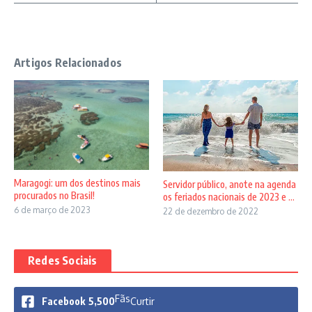
Artigos Relacionados
Maragogi: um dos destinos mais
Servidor público, anote na agenda
procurados no Brasil!
os feriados nacionais de 2023 e ...
6 de março de 2023
22 de dezembro de 2022
Redes Sociais
Fãs
Facebook
5,500
Curtir