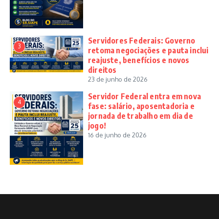
Servidores Federais: Governo
3
retoma negociações e pauta inclui
reajuste, benefícios e novos
direitos
23 de junho de 2026
Servidor Federal entra em nova
4
fase: salário, aposentadoria e
jornada de trabalho em dia de
jogo!
16 de junho de 2026