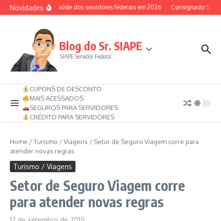
Ir para o conteúdo
Novidades
Auxílio-saúde dos servidores federais em 2026
Consignado SIAPE p
Blog do Sr. SIAPE
SIAPE Servidor Federal
CUPONS DE DESCONTO
MAIS ACESSADOS
SEGUROS PARA SERVIDORES
CRÉDITO PARA SERVIDORES
Home
/
Turismo / Viagens
/
Setor de Seguro Viagem corre para
atender novas regras
Turismo / Viagens
Setor de Seguro Viagem corre
para atender novas regras
17 de setembro de 2015