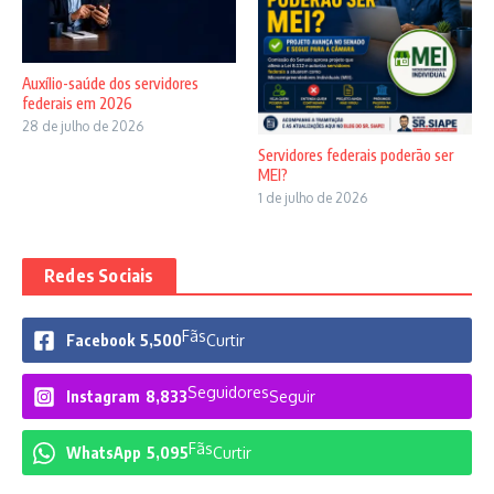
Auxílio-saúde dos servidores
federais em 2026
28 de julho de 2026
Servidores federais poderão ser
MEI?
1 de julho de 2026
Redes Sociais
Fãs
Facebook
5,500
Curtir
Seguidores
Instagram
8,833
Seguir
Fãs
WhatsApp
5,095
Curtir