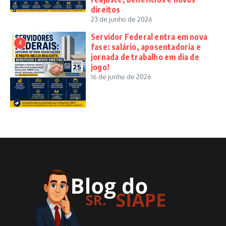
direitos
23 de junho de 2026
Servidor Federal entra em nova
4
fase: salário, aposentadoria e
jornada de trabalho em dia de
jogo!
16 de junho de 2026