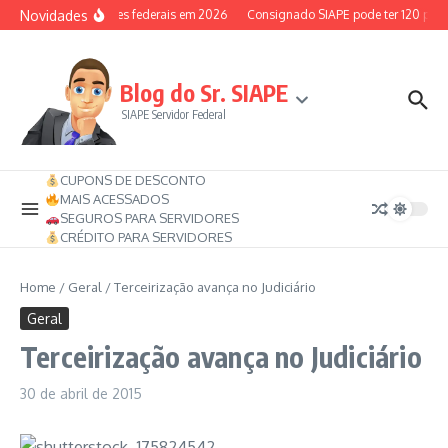
Ir para o conteúdo
Novidades
io-saúde dos servidores federais em 2026
Consignado SIAPE pode ter 120 parce
Blog do Sr. SIAPE
SIAPE Servidor Federal
CUPONS DE DESCONTO
MAIS ACESSADOS
SEGUROS PARA SERVIDORES
CRÉDITO PARA SERVIDORES
Home
/
Geral
/
Terceirização avança no Judiciário
Geral
Terceirização avança no Judiciário
30 de abril de 2015