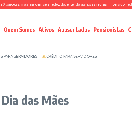
celas, mas margem será reduzida: entenda as novas regras
Servidor federal po
Quem Somos
Ativos
Aposentados
Pensionistas
C
S PARA SERVIDORES
CRÉDITO PARA SERVIDORES
o Dia das Mães