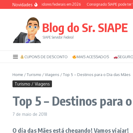
Ir para o conteúdo
Novidades
lio-saúde dos servidores federais em 2026
Consignado SIAPE pode ter 120 par
Blog do Sr. SIAPE
SIAPE Servidor Federal
CUPONS DE DESCONTO
MAIS ACESSADOS
SEGURO
Home
/
Turismo / Viagens
/
Top 5 – Destinos para o Dia das Mães
Turismo / Viagens
Top 5 – Destinos para 
7 de maio de 2018
O dia das Mães está chegando! Vamos viajar!