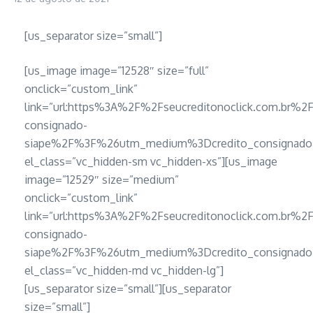
[us_separator size=”small”]
[us_image image=”12528″ size=”full”
onclick=”custom_link”
link=”url:https%3A%2F%2Fseucreditonoclick.com.br%2F
consignado-
siape%2F%3F%26utm_medium%3Dcredito_consignado_
el_class=”vc_hidden-sm vc_hidden-xs”][us_image
image=”12529″ size=”medium”
onclick=”custom_link”
link=”url:https%3A%2F%2Fseucreditonoclick.com.br%2F
consignado-
siape%2F%3F%26utm_medium%3Dcredito_consignado_
el_class=”vc_hidden-md vc_hidden-lg”]
[us_separator size=”small”][us_separator
size=”small”]