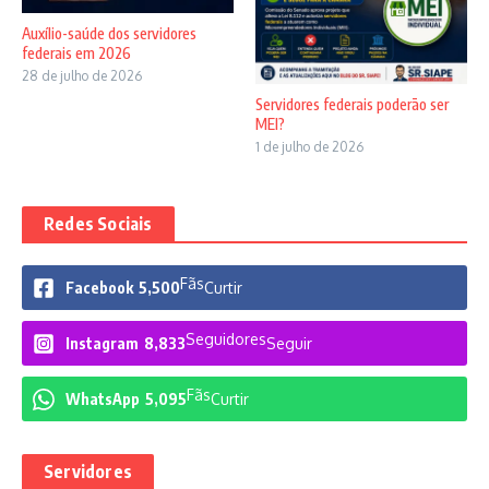
Auxílio-saúde dos servidores
federais em 2026
28 de julho de 2026
Servidores federais poderão ser
MEI?
1 de julho de 2026
Redes Sociais
Fãs
Facebook
5,500
Curtir
Seguidores
Instagram
8,833
Seguir
Fãs
WhatsApp
5,095
Curtir
Servidores