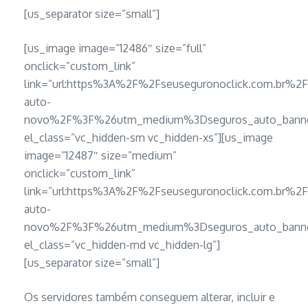
[us_separator size=”small”]
[us_image image=”12486″ size=”full”
onclick=”custom_link”
link=”url:https%3A%2F%2Fseuseguronoclick.com.br%2
auto-
novo%2F%3F%26utm_medium%3Dseguros_auto_banner
el_class=”vc_hidden-sm vc_hidden-xs”][us_image
image=”12487″ size=”medium”
onclick=”custom_link”
link=”url:https%3A%2F%2Fseuseguronoclick.com.br%2
auto-
novo%2F%3F%26utm_medium%3Dseguros_auto_banner
el_class=”vc_hidden-md vc_hidden-lg”]
[us_separator size=”small”]
Os servidores também conseguem alterar, incluir e