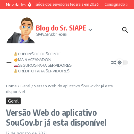
Ir para o conteúdo
Novidades
Auxílio-saúde dos servidores federais em 2026
Consignado SIAPE p
Blog do Sr. SIAPE
SIAPE Servidor Federal
CUPONS DE DESCONTO
MAIS ACESSADOS
SEGUROS PARA SERVIDORES
CRÉDITO PARA SERVIDORES
Home
/
Geral
/
Versão Web do aplicativo SouGov.br já esta
disponível
Geral
Versão Web do aplicativo
SouGov.br já esta disponível
12 de agosto de 2021