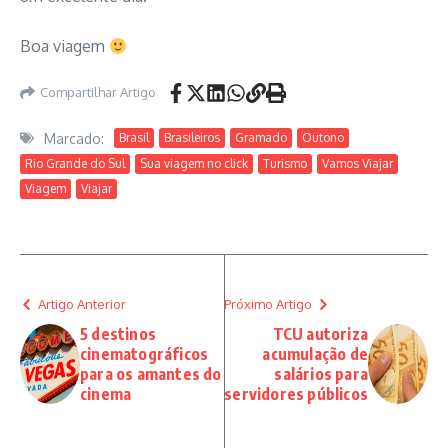
Boa viagem
Compartilhar Artigo
Marcado:
Brasil
Brasileiros
Gramado
Outono
Rio Grande do Sul
Sua viagem no click
Turismo
Vamos Viajar
Viagem
Viajar
Artigo Anterior
Próximo Artigo
5 destinos
TCU autoriza
cinematográficos
acumulação de
para os amantes do
salários para
cinema
servidores públicos