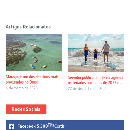
Artigos Relacionados
Maragogi: um dos destinos mais
Servidor público, anote na agenda
procurados no Brasil!
os feriados nacionais de 2023 e ...
6 de março de 2023
22 de dezembro de 2022
Redes Sociais
Fãs
Facebook
5,500
Curtir