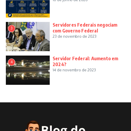
Servidores Federais negociam
3
com Governo Federal
23 de novembro de 2023
Servidor Federal: Aumento em
4
2024?
14 de novembro de 2023