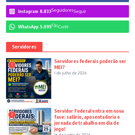
Seguidores
Instagram
8,833
Seguir
Fãs
WhatsApp
5,095
Curtir
Servidores
Servidores federais poderão ser
1
MEI?
1 de julho de 2026
Servidor Federal entra em nova
2
fase: salário, aposentadoria e
jornada de trabalho em dia de
jogo!
16 de junho de 2026