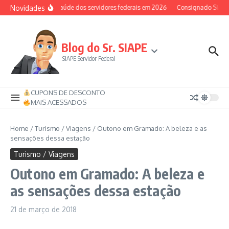
Ir para o conteúdo
Novidades
Auxílio-saúde dos servidores federais em 2026
Consignado SIAPE p
Blog do Sr. SIAPE
SIAPE Servidor Federal
CUPONS DE DESCONTO
MAIS ACESSADOS
Home
/
Turismo / Viagens
/
Outono em Gramado: A beleza e as
sensações dessa estação
Turismo / Viagens
Outono em Gramado: A beleza e
as sensações dessa estação
21 de março de 2018