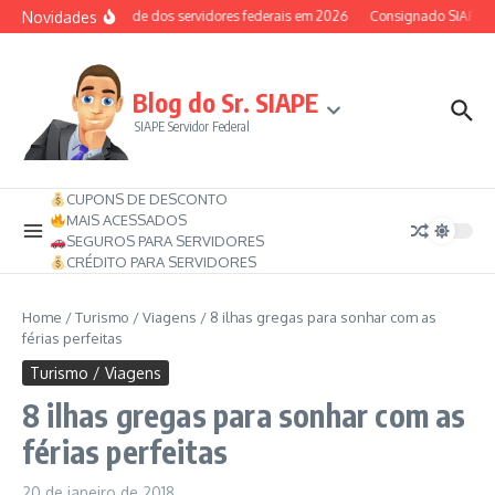
Ir para o conteúdo
Novidades
Auxílio-saúde dos servidores federais em 2026
Consignado SIAPE pode
Blog do Sr. SIAPE
SIAPE Servidor Federal
CUPONS DE DESCONTO
MAIS ACESSADOS
SEGUROS PARA SERVIDORES
CRÉDITO PARA SERVIDORES
Home
/
Turismo / Viagens
/
8 ilhas gregas para sonhar com as
férias perfeitas
Turismo / Viagens
8 ilhas gregas para sonhar com as
férias perfeitas
20 de janeiro de 2018