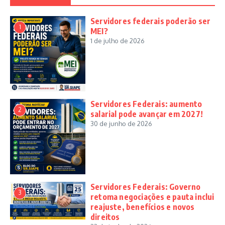
Servidores federais poderão ser
1
MEI?
1 de julho de 2026
Servidores Federais: aumento
2
salarial pode avançar em 2027!
30 de junho de 2026
Servidores Federais: Governo
3
retoma negociações e pauta inclui
reajuste, benefícios e novos
direitos