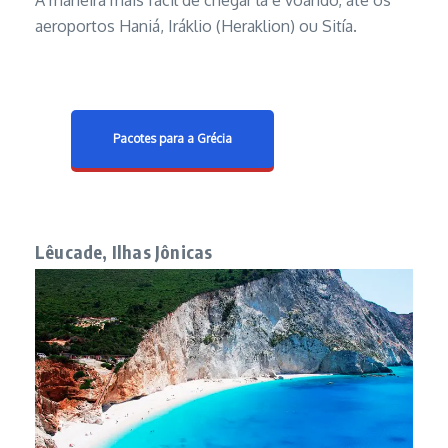
A maneira mais fácil de chegar lá é voando, até os
aeroportos Haniá, Iráklio (Heraklion) ou Sitía.
Pacotes para a Grécia
Lêucade, Ilhas Jônicas