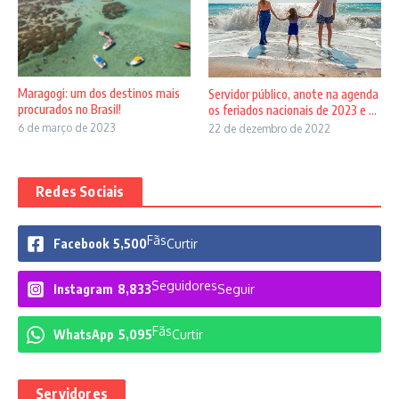
Maragogi: um dos destinos mais
Servidor público, anote na agenda
procurados no Brasil!
os feriados nacionais de 2023 e ...
6 de março de 2023
22 de dezembro de 2022
Redes Sociais
Fãs
Facebook
5,500
Curtir
Seguidores
Instagram
8,833
Seguir
Fãs
WhatsApp
5,095
Curtir
Servidores