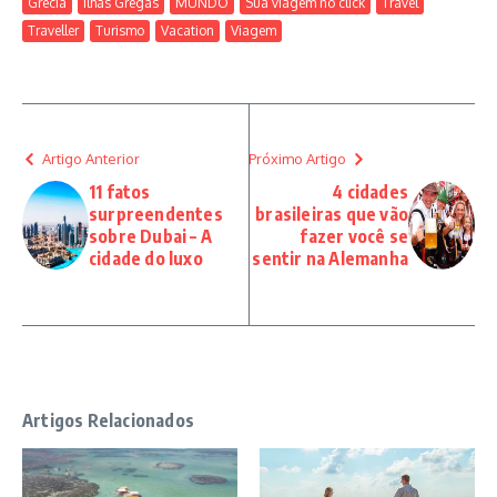
Grécia
Ilhas Gregas
MUNDO
Sua viagem no click
Travel
Traveller
Turismo
Vacation
Viagem
Artigo Anterior
Próximo Artigo
11 fatos
4 cidades
surpreendentes
brasileiras que vão
sobre Dubai – A
fazer você se
cidade do luxo
sentir na Alemanha
Artigos Relacionados