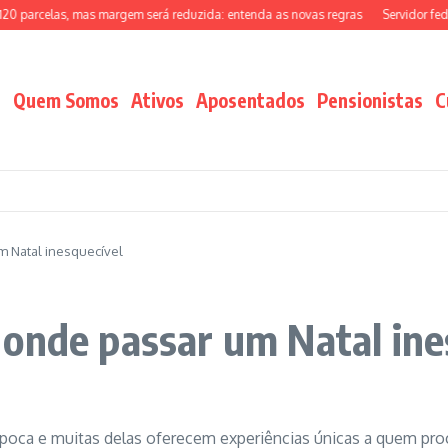
elas, mas margem será reduzida: entenda as novas regras
Servidor federal pod
Quem Somos
Ativos
Aposentados
Pensionistas
C
 Natal inesquecível
onde passar um Natal ine
época e muitas delas oferecem experiências únicas a quem pro