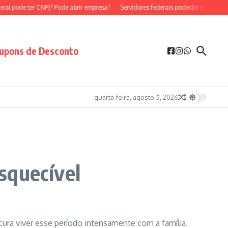
e ter CNPJ? Pode abrir empresa?
Servidores federais poderão ser MEI?
Servid
upons de Desconto
quarta-feira, agosto 5, 2026
squecível
cura viver esse período intensamente com a família.