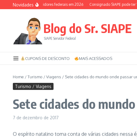
Ir para o conteúdo
Novidades
io-saúde dos servidores federais em 2026
Consignado SIAPE pode ter 120 parc
Blog do Sr. SIAPE
SIAPE Servidor Federal
CUPONS DE DESCONTO
MAIS ACESSADOS
Home
/
Turismo / Viagens
/
Sete cidades do mundo onde passar um
Turismo / Viagens
Sete cidades do mundo 
7 de dezembro de 2017
O espírito natalino toma conta de várias cidades nessa 