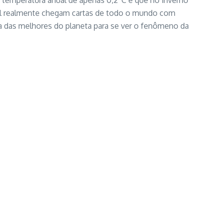
e temperatura anual de apenas 0,2ºC e que no inverno
qual realmente chegam cartas de todo o mundo com
ma das melhores do planeta para se ver o fenômeno da