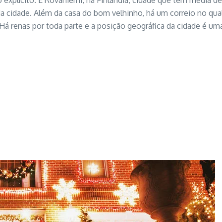
explícito. É Rovaniemi, na Finlândia, cidade que tem média d
ão da cidade. Além da casa do bom velhinho, há um correio no 
 Há renas por toda parte e a posição geográfica da cidade é u