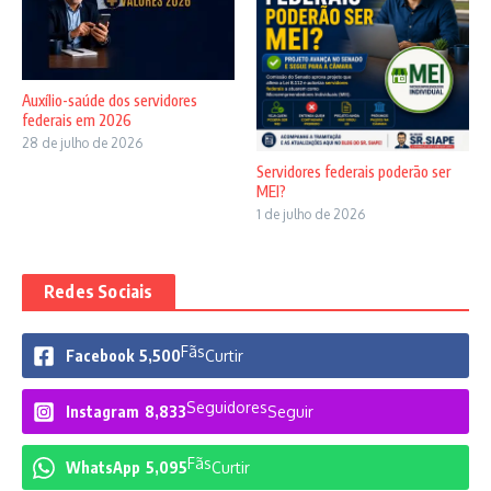
Auxílio-saúde dos servidores
federais em 2026
28 de julho de 2026
Servidores federais poderão ser
MEI?
1 de julho de 2026
Redes Sociais
Fãs
Facebook
5,500
Curtir
Seguidores
Instagram
8,833
Seguir
Fãs
WhatsApp
5,095
Curtir