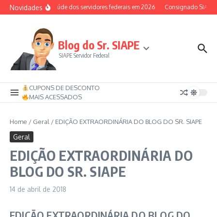
Ir para o conteúdo
Novidades
Auxílio-saúde dos servidores federais em 2026
Consignado SIAPE pod
Blog do Sr. SIAPE
SIAPE Servidor Federal
CUPONS DE DESCONTO
MAIS ACESSADOS
Home
/
Geral
/
EDIÇÃO EXTRAORDINÁRIA DO BLOG DO SR. SIAPE
Geral
EDIÇÃO EXTRAORDINÁRIA DO
BLOG DO SR. SIAPE
14 de abril de 2018
EDIÇÃO EXTRAORDINÁRIA DO BLOG DO