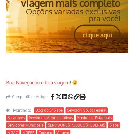
viagem mais completo
Opções variadas exclusivas
pra você!
clique aqui
Boa Navegação e boa viagem
!
Compartilhar Artigo
Marcado:
Blog do Sr Siape
Servidor Público Federal
Servidores
Servidores Administrativos
Servidores Estaduais
Servidores Municipais
SERVIDORES PÚBLICOS FEDERAIS
Siape
SIGAC
SIGEPE
Turismo
Viagem