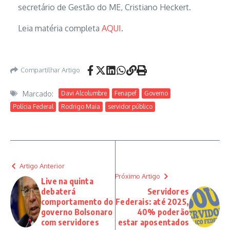
secretário de Gestão do ME, Cristiano Heckert.
Leia matéria completa
AQUI
.
Compartilhar Artigo
Marcado:
Davi Alcolumbre
Fenapef
Governo
Polícia Federal
Rodrigo Maia
servidor público
Artigo Anterior
Próximo Artigo
Live na quinta
debaterá
Servidores
comportamento do
Federais: até 2025,
governo Bolsonaro
40% poderão
com servidores
estar aposentados