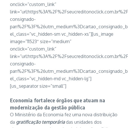
onclick=”custom_link”
link=”url:https%3A%2F%2Fseucreditonoclick.com.br%2
consignado-
pan%2F%3F%26utm_medium%3Dcartao_consignado_ban
el_class=”vc_hidden-sm vc_hidden-xs”][us_image
image=”11523″ size=”medium”
onclick=”custom_link”
link=”url:https%3A%2F%2Fseucreditonoclick.com.br%2
consignado-
pan%2F%3F%26utm_medium%3Dcartao_consignado_ban
el_class=”vc_hidden-md vc_hidden-lg”]
[us_separator size=”small”]
Economia fortalece órgãos que atuam na
modernização da gestão pública
O Ministério da Economia fez uma nova distribuição
da
gratificação temporária
das unidades dos