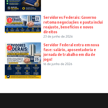
Servidores Federais: Governo
3
retoma negociações e pauta inclui
reajuste, benefícios e novos
direitos
23 de junho de 2026
Servidor Federal entra em nova
4
fase: salário, aposentadoria e
jornada de trabalho em dia de
jogo!
16 de junho de 2026