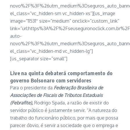
novo%2F%3F%26utm_medium%3Dseguros_auto_banner
el_class=”vc_hidden-sm vc_hidden-xs”][us_image
image=”11531″ size=”medium” onclick=”custom_link”
link=”url:https%3A%2F%2Fseuseguronoclick.com.br%2
auto-
novo%2F%3F%26utm_medium%3Dseguros_auto_banner
el_class=”vc_hidden-md vc_hidden-lg”]
[us_separator size=”small”]
Live na quinta debaterá comportamento do
governo Bolsonaro com servidores
Para o presidente da
Federação Brasileira de
Associações de Fiscais de Tributos Estaduais
(Febrafite),
Rodrigo Spada, a razão de existir do
servidor público é justamente servir. “A natureza do
trabalho do funcionário público, por mais que possa
parecer óbvio, é servir a sociedade que o emprega e