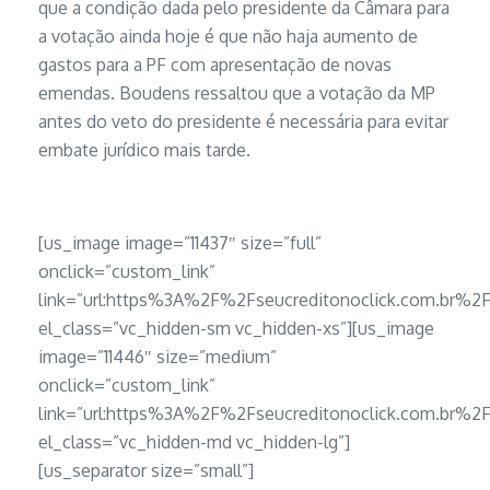
que a condição dada pelo presidente da Câmara para
a votação ainda hoje é que não haja aumento de
gastos para a PF com apresentação de novas
emendas. Boudens ressaltou que a votação da MP
antes do veto do presidente é necessária para evitar
embate jurídico mais tarde.
[us_image image=”11437″ size=”full”
onclick=”custom_link”
link=”url:https%3A%2F%2Fseucreditonoclick.com.b
el_class=”vc_hidden-sm vc_hidden-xs”][us_image
image=”11446″ size=”medium”
onclick=”custom_link”
link=”url:https%3A%2F%2Fseucreditonoclick.com.b
el_class=”vc_hidden-md vc_hidden-lg”]
[us_separator size=”small”]