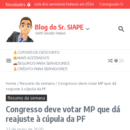
Ir para o conteúdo
Novidades
Auxílio-saúde dos servidores federais em 2026
Consignado SIAPE po
Blog do Sr. SIAPE
SIAPE Servidor Federal
CUPONS DE DESCONTO
MAIS ACESSADOS
SEGUROS PARA SERVIDORES
CRÉDITO PARA SERVIDORES
Home
/
Resumo da semana
/
Congresso deve votar MP que dá
reajuste à cúpula da PF
Resumo da semana
Congresso deve votar MP que dá
reajuste à cúpula da PF
22 de maio de 2020