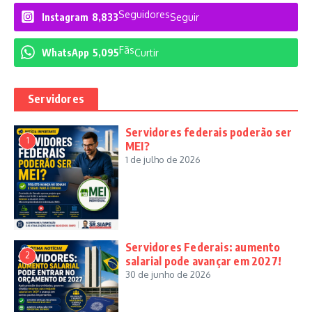
Seguidores
Instagram
8,833
Seguir
Fãs
WhatsApp
5,095
Curtir
Servidores
Servidores federais poderão ser
1
MEI?
1 de julho de 2026
Servidores Federais: aumento
2
salarial pode avançar em 2027!
30 de junho de 2026