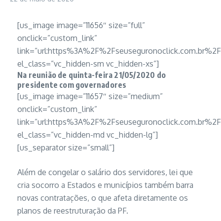
[us_image image=”11656″ size=”full”
onclick=”custom_link”
link=”url:https%3A%2F%2Fseuseguronoclick.com.br
el_class=”vc_hidden-sm vc_hidden-xs”]
Na reunião de quinta-feira 21/05/2020 do
presidente com governadores
[us_image image=”11657″ size=”medium”
onclick=”custom_link”
link=”url:https%3A%2F%2Fseuseguronoclick.com.br
el_class=”vc_hidden-md vc_hidden-lg”]
[us_separator size=”small”]
Além de congelar o salário dos servidores, lei que
cria socorro a Estados e municípios também barra
novas contratações, o que afeta diretamente os
planos de reestruturação da PF.