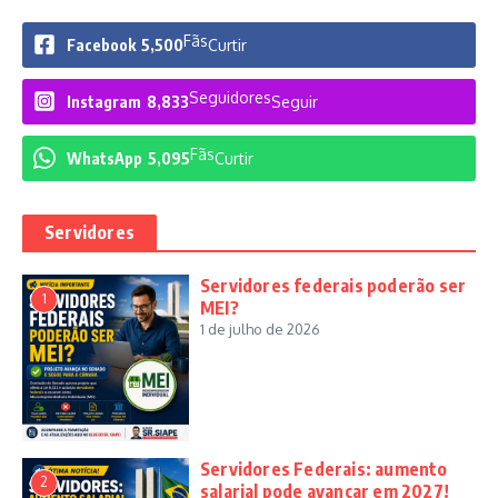
Fãs
Facebook
5,500
Curtir
Seguidores
Instagram
8,833
Seguir
Fãs
WhatsApp
5,095
Curtir
Servidores
Servidores federais poderão ser
1
MEI?
1 de julho de 2026
Servidores Federais: aumento
2
salarial pode avançar em 2027!