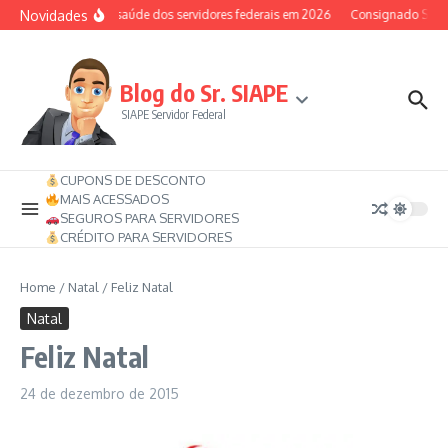
Ir para o conteúdo
Novidades
Auxílio-saúde dos servidores federais em 2026
Consignado SIAPE 
Blog do Sr. SIAPE
SIAPE Servidor Federal
CUPONS DE DESCONTO
MAIS ACESSADOS
SEGUROS PARA SERVIDORES
CRÉDITO PARA SERVIDORES
Home
/
Natal
/
Feliz Natal
Natal
Feliz Natal
24 de dezembro de 2015