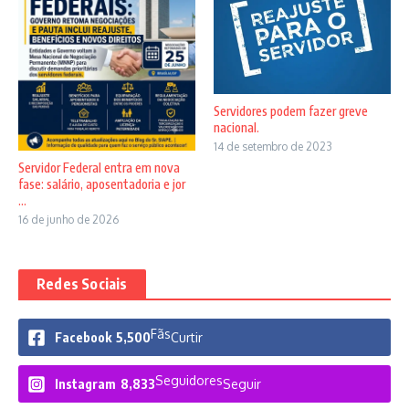
Servidores podem fazer greve
nacional.
14 de setembro de 2023
Servidor Federal entra em nova
fase: salário, aposentadoria e jor
...
16 de junho de 2026
Redes Sociais
Fãs
Facebook
5,500
Curtir
Seguidores
Instagram
8,833
Seguir