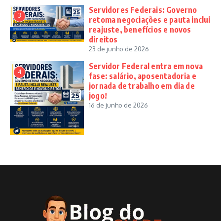
Servidores Federais: Governo
3
retoma negociações e pauta inclui
reajuste, benefícios e novos
direitos
23 de junho de 2026
Servidor Federal entra em nova
4
fase: salário, aposentadoria e
jornada de trabalho em dia de
jogo!
16 de junho de 2026