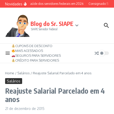
Ir para o conteúdo
Novidades
Auxílio-saúde dos servidores federais em 2026
Consignado SIAPE 
Blog do Sr. SIAPE
SIAPE Servidor Federal
CUPONS DE DESCONTO
MAIS ACESSADOS
SEGUROS PARA SERVIDORES
CRÉDITO PARA SERVIDORES
Home
/
Salários
/
Reajuste Salarial Parcelado em 4 anos
Salários
Reajuste Salarial Parcelado em 4
anos
21 de dezembro de 2015