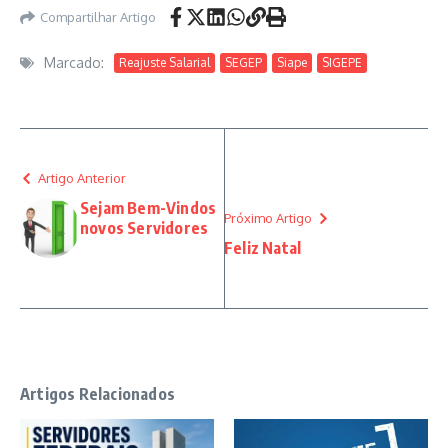
Compartilhar Artigo
Marcado:
Reajuste Salarial
SEGEP
Siape
SIGEPE
Artigo Anterior
Sejam Bem-Vindos
Próximo Artigo
novos Servidores
Feliz Natal
Artigos Relacionados