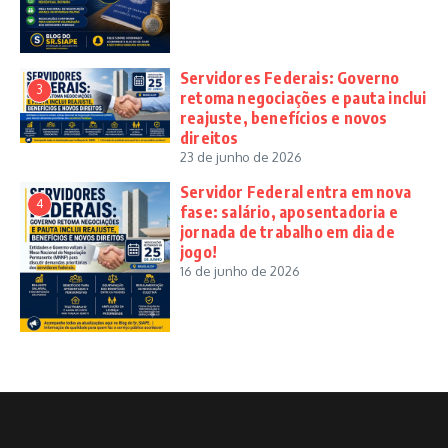
Servidores Federais: Governo
3
retoma negociações e pauta inclui
reajuste, benefícios e novos
direitos
23 de junho de 2026
Servidor Federal entra em nova
4
fase: salário, aposentadoria e
jornada de trabalho em dia de
jogo!
16 de junho de 2026