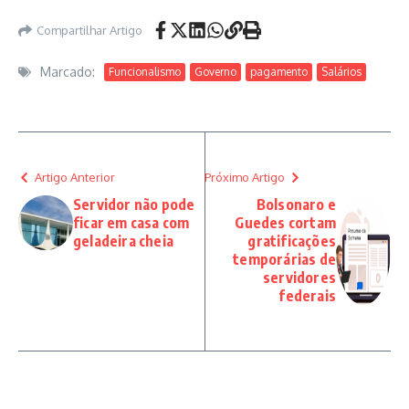
Compartilhar Artigo
Marcado:
Funcionalismo
Governo
pagamento
Salários
Artigo Anterior
Próximo Artigo
Servidor não pode
Bolsonaro e
ficar em casa com
Guedes cortam
geladeira cheia
gratificações
temporárias de
servidores
federais