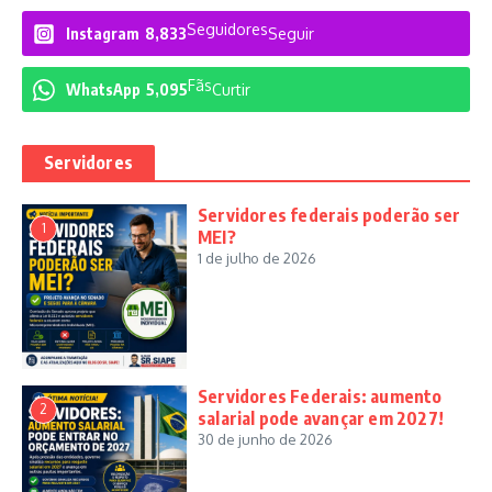
Seguidores
Instagram
8,833
Seguir
Fãs
WhatsApp
5,095
Curtir
Servidores
Servidores federais poderão ser
1
MEI?
1 de julho de 2026
Servidores Federais: aumento
2
salarial pode avançar em 2027!
30 de junho de 2026