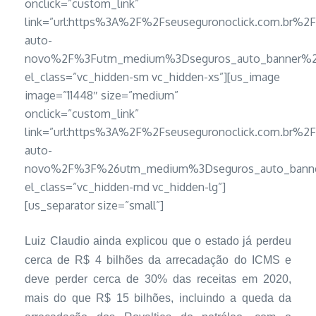
onclick=”custom_link”
link=”url:https%3A%2F%2Fseuseguronoclick.com.br%2
auto-
novo%2F%3Futm_medium%3Dseguros_auto_banner%26u
el_class=”vc_hidden-sm vc_hidden-xs”][us_image
image=”11448″ size=”medium”
onclick=”custom_link”
link=”url:https%3A%2F%2Fseuseguronoclick.com.br%2
auto-
novo%2F%3F%26utm_medium%3Dseguros_auto_banner
el_class=”vc_hidden-md vc_hidden-lg”]
[us_separator size=”small”]
Luiz Claudio ainda explicou que o estado já perdeu
cerca de R$ 4 bilhões da arrecadação do ICMS e
deve perder cerca de 30% das receitas em 2020,
mais do que R$ 15 bilhões, incluindo a queda da