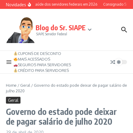
Ir para o conteúdo
Novidades
Auxílio-saúde dos servidores federais em 2026
Consignado SIAPE po
Blog do Sr. SIAPE
SIAPE Servidor Federal
CUPONS DE DESCONTO
MAIS ACESSADOS
SEGUROS PARA SERVIDORES
CRÉDITO PARA SERVIDORES
Home
/
Geral
/
Governo do estado pode deixar de pagar salário de
julho 2020
Geral
Governo do estado pode deixar
de pagar salário de julho 2020
29 de abril de 2020