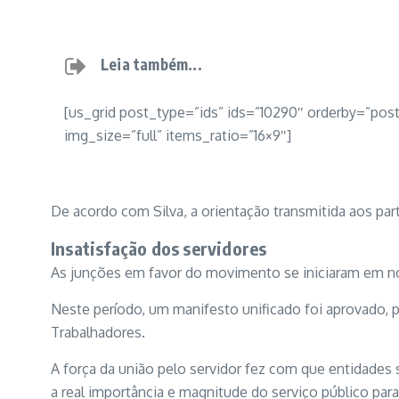
Leia também...
[us_grid post_type=”ids” ids=”10290″ orderby=”po
img_size=”full” items_ratio=”16×9″]
De acordo com Silva, a orientação transmitida aos pa
Insatisfação dos servidores
As junções em favor do movimento se iniciaram em no
Neste período, um manifesto unificado foi aprovado, p
Trabalhadores.
A força da união pelo servidor fez com que entidades
a real importância e magnitude do serviço público par