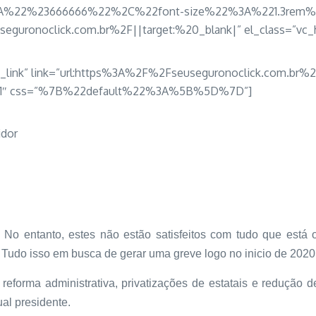
2%23666666%22%2C%22font-size%22%3A%221.3rem%22%7D
seguronoclick.com.br%2F||target:%20_blank|” el_class=”vc_
om_link” link=”url:https%3A%2F%2Fseuseguronoclick.com.br%2
ng=”1″ css=”%7B%22default%22%3A%5B%5D%7D”]
idor
 No entanto, estes não estão satisfeitos com tudo que está 
. Tudo isso em busca de gerar uma greve logo no inicio de 2020
eforma administrativa, privatizações de estatais e redução d
al presidente.