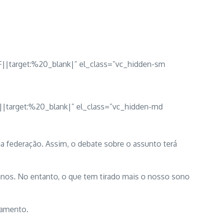
F||target:%20_blank|” el_class=”vc_hidden-sm
||target:%20_blank|” el_class=”vc_hidden-md
da federação. Assim, o debate sobre o assunto terá
 anos. No entanto, o que tem tirado mais o nosso sono
tamento.