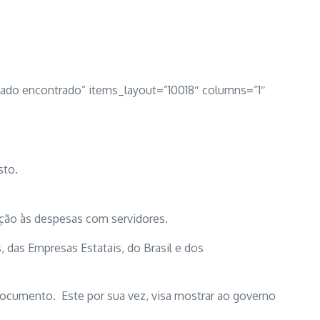
ado encontrado” items_layout=”10018″ columns=”1″
sto.
ção às despesas com servidores.
, das Empresas Estatais, do Brasil e dos
documento. Este por sua vez, visa mostrar ao governo