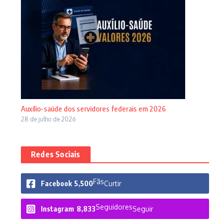
Auxílio-saúde dos servidores federais em 2026
28 de julho de 2026
Redes Sociais
Fãs
Facebook
5,500
Curtir
Seguidores
Instagram
8,833
Seguir