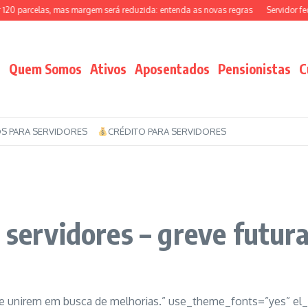
parcelas, mas margem será reduzida: entenda as novas regras
Servidor federal
Quem Somos
Ativos
Aposentados
Pensionistas
C
S PARA SERVIDORES
CRÉDITO PARA SERVIDORES
 servidores – greve futura
se unirem em busca de melhorias.” use_theme_fonts=”yes” el_cl