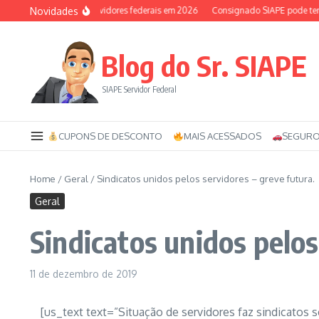
Ir para o conteúdo
Novidades
uxílio-saúde dos servidores federais em 2026
Consignado SIAPE pode ter 120 
Blog do Sr. SIAPE
SIAPE Servidor Federal
CUPONS DE DESCONTO
MAIS ACESSADOS
SEGURO
Home
/
Geral
/
Sindicatos unidos pelos servidores – greve futura.
Geral
Sindicatos unidos pelos
11 de dezembro de 2019
[us_text text=”Situação de servidores faz sindicatos 