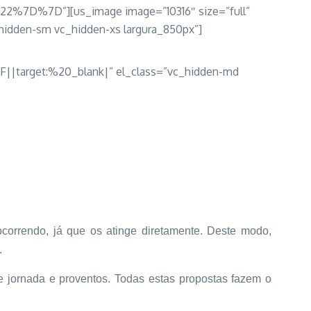
%7D”][us_image image=”10316″ size=”full”
hidden-sm vc_hidden-xs largura_850px”]
F||target:%20_blank|” el_class=”vc_hidden-md
ocorrendo, já que os atinge diretamente. Deste modo,
.
e jornada e proventos. Todas estas propostas fazem o