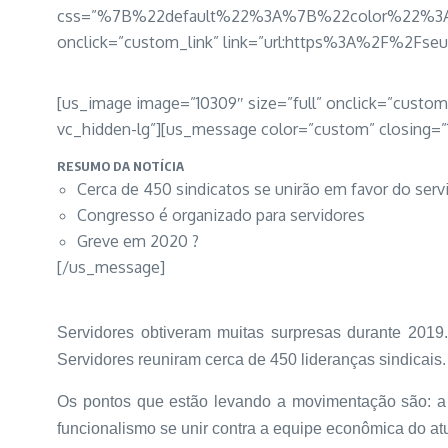
css=”%7B%22default%22%3A%7B%22color%22%3A%2
onclick=”custom_link” link=”url:https%3A%2F%2Fseu
[us_image image=”10309″ size=”full” onclick=”cust
vc_hidden-lg”][us_message color=”custom” closi
RESUMO DA NOTÍCIA
Cerca de 450 sindicatos se unirão em favor do serv
Congresso é organizado para servidores
Greve em 2020 ?
[/us_message]
Servidores obtiveram muitas surpresas durante 2019.
Servidores reuniram cerca de 450 lideranças sindicais
Os pontos que estão levando a movimentação são: a r
funcionalismo se unir contra a equipe econômica do atu