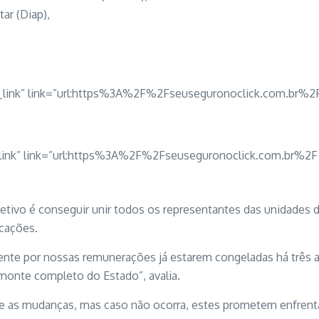
ar (Diap),
m_link” link=”url:https%3A%2F%2Fseuseguronoclick.com.br%2
m_link” link=”url:https%3A%2F%2Fseuseguronoclick.com.br%2F
jetivo é conseguir unir todos os representantes das unidades 
icações.
lmente por nossas remunerações já estarem congeladas há três
smonte completo do Estado”, avalia.
e as mudanças, mas caso não ocorra, estes prometem enfren