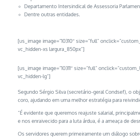
Departamento Intersindical de Assessoria Parlament
Dentre outras entidades.
[us_image image=”10310″ size=”full” onclick=”custo
vc_hidden-xs largura_850px”]
[us_image image=”10311″ size=”full” onclick=”custo
vc_hidden-lg”]
Segundo Sérgio Silva (secretário-geral Condsef), o ob
coro, ajudando em uma melhor estratégia para reivind
“É evidente que queremos reajuste salarial, principa
e nos enraivecido para a luta árdua, é a ameaça de de
Os servidores querem primeiramente um diálogo sobr