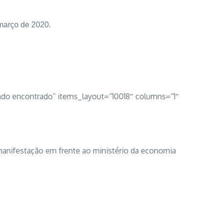
março de 2020.
ado encontrado” items_layout=”10018″ columns=”1″
 manifestação em frente ao ministério da economia